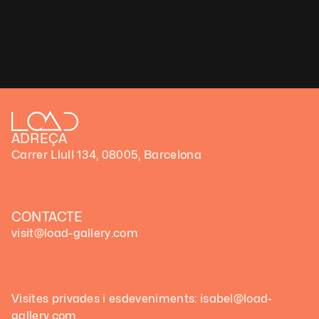
Yatreda, le collectif éthiopien qui révolutionne
 l’art digital sur blockchain
Exhibition Paramnésico
Desilence Paramnésico 
Exhibition Paramnésico
ADREÇA
Carrer Llull 134, 08005, Barcelona
CONTACTE
visit@load-gallery.com
Visites privades i esdeveniments: isabel@load-
gallery.com