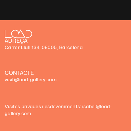
Agenda FOMO: 18 novedades ‘muy AD’ que debes c
ADREÇA
Carrer Llull 134, 08005, Barcelona
CONTACTE
visit@load-gallery.com
Visites privades i esdeveniments: isabel@load-
gallery.com